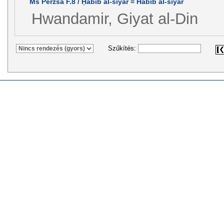
Ms Perzsa F.8 / Ḥabīb al-siyar = Habib al-siyar
Hwandamir, Giyat al-Din
Szűkítés: