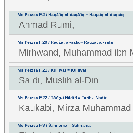
Ms Perzsa F.2 / Ḥaqā'iq al-daqā'iq = Haqaiq al-daqaiq
Ahmad Rumi,
Ms Perzsa F.20 / Raużat al-ṣafā'= Rauzat al-safa
Mirhwand, Muhammad ibn
Ms Perzsa F.21 / Kulliyāt = Kulliyat
Sa di, Muslih al-Din
Ms Perzsa F.22 / Tārīḫ-i Nādirī = Tarih-i Nadiri
Kaukabi, Mirza Muhammad
Ms Perzsa F.3 / Šahnāma = Sahnama