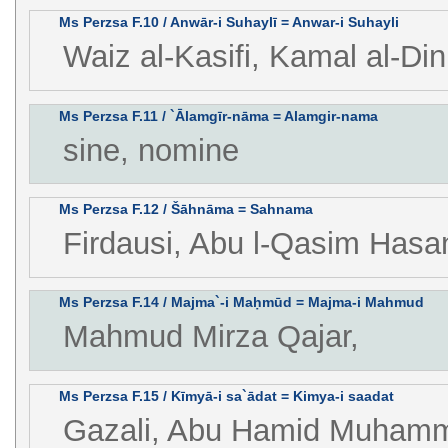
Ms Perzsa F.10 / Anwār-i Suhaylī = Anwar-i Suhayli
Waiz al-Kasifi, Kamal al-Di
Ms Perzsa F.11 / `Ālamgīr-nāma = Alamgir-nama
sine, nomine
Ms Perzsa F.12 / Šāhnāma = Sahnama
Firdausi, Abu l-Qasim Hasa
Ms Perzsa F.14 / Majma`-i Maḥmūd = Majma-i Mahmud
Mahmud Mirza Qajar,
Ms Perzsa F.15 / Kīmyā-i sa`ādat = Kimya-i saadat
Gazali, Abu Hamid Muhamm