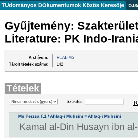
TUdományos DOkumentumok Közös Keresője
OJS
Gyűjtemény: Szakterüle
Literature: PK Indo-Iran
Archívum:
REAL-MS
Tárolt tételek száma:
142
Tételek
Szűkítés:
Ms Perzsa F.1 / Aḫlāq-i Muḥsinī = Ahlaq-i Muhsini
Kamal al-Din Husayn ibn al-