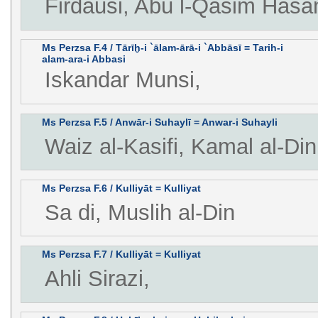
Firdausi, Abu l-Qasim Hasa
Ms Perzsa F.4 / Tārīḫ-i `ālam-ārā-i `Abbāsī = Tarih-i
alam-ara-i Abbasi
Iskandar Munsi,
Ms Perzsa F.5 / Anwār-i Suhaylī = Anwar-i Suhayli
Waiz al-Kasifi, Kamal al-Di
Ms Perzsa F.6 / Kulliyāt = Kulliyat
Sa di, Muslih al-Din
Ms Perzsa F.7 / Kulliyāt = Kulliyat
Ahli Sirazi,