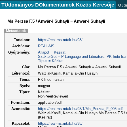
TUdományos DOkumentumok Közös Keresője
OJS
Ms Perzsa F.5 / Anwār-i Suhaylī = Anwar-i Suhayli
Metaadatok
Tartalom:
https://real-ms.mtak.hu/98/
Archívum:
REAL-MS
Gyűjtemény:
Állapot = Kézirat
Szakterület = P Language and Literature: PK Indo-Iran
Típus = Kézirat
Cím:
Ms Perzsa F.5 / Anwār-i Suhaylī = Anwar-i Suhayli
Létrehozó:
Waiz al-Kasifi, Kamal al-Din Husayn
Téma:
PK Indo-Iranian
Nyelv:
magyar
Típus:
Kézirat
NonPeerReviewed
Formátum:
application/pdf
Azonosító:
https://real-ms.mtak.hu/98/1/Ms_Perzsa_F_005.pdf
Waiz al-Kasifi, Kamal al-Din Husayn Ms Perzsa F.5 / A
(Kézirat)
Kapcsolat:
https://real-ms.mtak.hu/98/