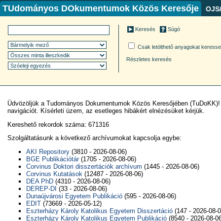
TUdományos DOkumentumok Közös Keresője
OJS
Keresés
Súgó
Csak letölthető anyagokat keress
Részletes keresés
Üdvözöljük a Tudományos Dokumentumok Közös Keresőjében (TuDoKK)! Ez a 
navigációt. Kísérleti üzem, az esetleges hibákért elnézésüket kérjük.
Kereshető rekordok száma: 671316
Szolgáltatásunk a következő archívumokat kapcsolja egybe:
AKI Repository
(3810 - 2026-08-06)
BGE Publikációtár
(1705 - 2026-08-06)
Corvinus Doktori disszertációk archívum
(1445 - 2026-08-06)
Corvinus Kutatások
(12487 - 2026-08-06)
DEA PhD
(4310 - 2026-08-06)
DEREP-DI
(33 - 2026-08-06)
Dunaújvárosi Egyetem Publikáció
(595 - 2026-08-06)
EDIT
(73669 - 2026-05-12)
Eszterházy Károly Katolikus Egyetem Disszertáció
(147 - 2026-08-0
Eszterházy Károly Katolikus Egyetem Publikáció
(8540 - 2026-08-0