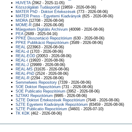
HUVETA
(2962 - 2025-11-05)
Közszolgálati Tudásportál
(19859 - 2026-08-06)
MATER PhD - Doktori Értekezések
(773 - 2026-08-06)
MATER Press - Egyetemi Kiadványok
(825 - 2026-08-06)
MIDRA
(12708 - 2026-08-04)
MOME-R
(184 - 2026-06-08)
Műegyetem Digitális Archívum
(40098 - 2026-08-06)
PEA
(2689 - 2025-04-16)
PPKE Disszertáció Repozitórium
(630 - 2026-08-06)
PPKE Publikáció Repozitórium
(3589 - 2026-08-06)
REAL
(223963 - 2026-08-06)
REAL-d
(1703 - 2026-08-06)
REAL-EOD
(20053 - 2026-08-06)
REAL-I
(19920 - 2026-08-06)
REAL-J
(29989 - 2026-08-06)
REAL-MS
(31635 - 2026-08-06)
REAL-PhD
(2524 - 2026-08-06)
REAL-R
(2294 - 2026-08-06)
Semmelweis Repository
(7339 - 2026-08-06)
SOE Doktori Repozitórium
(731 - 2026-08-06)
SOE Publicatio Repozitórium
(3952 - 2026-08-06)
SZTAKI Repozitórium
(9985 - 2026-08-06)
SZTE Doktori Értekezések Repozitórium
(7648 - 2026-08-06)
SZTE Egyetemi Kiadványok Repozitórium
(83459 - 2026-08-06)
SZTE Publicatio Repozitórium
(34601 - 2026-07-10)
TK KDK
(462 - 2026-08-06)