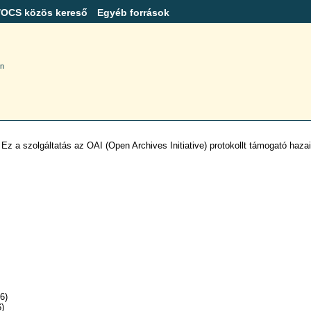
/OCS közös kereső
Egyéb források
en
szolgáltatás az OAI (Open Archives Initiative) protokollt támogató hazai
6)
6)