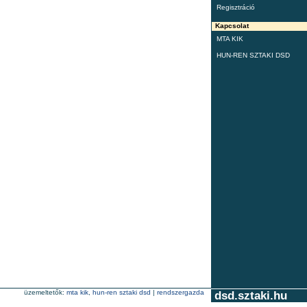
Regisztráció
Kapcsolat
MTA KIK
HUN-REN SZTAKI DSD
üzemeltetők:
mta kik
,
hun-ren sztaki dsd
|
rendszergazda
dsd.sztaki.hu