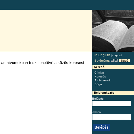
in English
|
magyarul
Betűméret:
Súgó
 archívumokban teszi lehetővé a közös keresést,
Kereső
Címlap
Keresés
Archívumok
Súgó
Bejelentkezés
Belépés
Jelszó