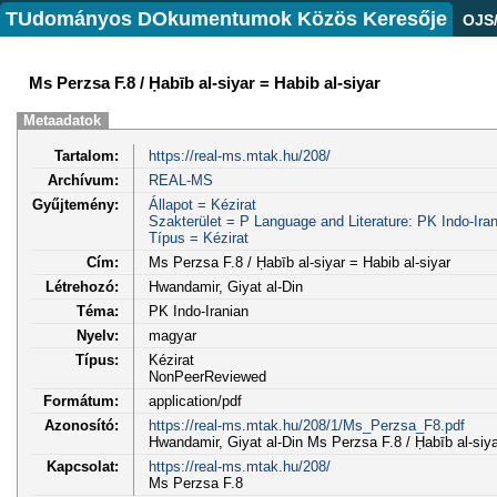
TUdományos DOkumentumok Közös Keresője
OJS
Ms Perzsa F.8 / Ḥabīb al-siyar = Habib al-siyar
Metaadatok
Tartalom:
https://real-ms.mtak.hu/208/
Archívum:
REAL-MS
Gyűjtemény:
Állapot = Kézirat
Szakterület = P Language and Literature: PK Indo-Iran
Típus = Kézirat
Cím:
Ms Perzsa F.8 / Ḥabīb al-siyar = Habib al-siyar
Létrehozó:
Hwandamir, Giyat al-Din
Téma:
PK Indo-Iranian
Nyelv:
magyar
Típus:
Kézirat
NonPeerReviewed
Formátum:
application/pdf
Azonosító:
https://real-ms.mtak.hu/208/1/Ms_Perzsa_F8.pdf
Hwandamir, Giyat al-Din Ms Perzsa F.8 / Ḥabīb al-siyar
Kapcsolat:
https://real-ms.mtak.hu/208/
Ms Perzsa F.8