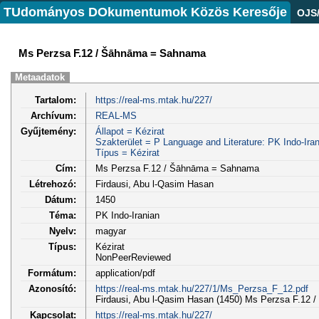
TUdományos DOkumentumok Közös Keresője
OJS
Ms Perzsa F.12 / Šāhnāma = Sahnama
Metaadatok
Tartalom:
https://real-ms.mtak.hu/227/
Archívum:
REAL-MS
Gyűjtemény:
Állapot = Kézirat
Szakterület = P Language and Literature: PK Indo-Iran
Típus = Kézirat
Cím:
Ms Perzsa F.12 / Šāhnāma = Sahnama
Létrehozó:
Firdausi, Abu l-Qasim Hasan
Dátum:
1450
Téma:
PK Indo-Iranian
Nyelv:
magyar
Típus:
Kézirat
NonPeerReviewed
Formátum:
application/pdf
Azonosító:
https://real-ms.mtak.hu/227/1/Ms_Perzsa_F_12.pdf
Firdausi, Abu l-Qasim Hasan (1450) Ms Perzsa F.12 
Kapcsolat:
https://real-ms.mtak.hu/227/