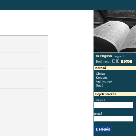
in English
|
magyarul
Betűméret:
Súgó
Kereső
Címlap
Keresés
Archívumok
Súgó
Bejelentkezés
Belépés
Jelszó