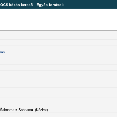
/OCS közös kereső
Egyéb források
ian
/ Šāhnāma = Sahnama. (Kézirat)