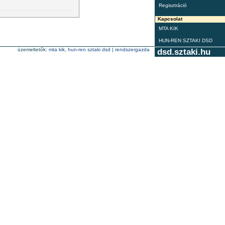
Regisztráció
Kapcsolat
MTA KIK
HUN-REN SZTAKI DSD
üzemeltetők:
mta kik
,
hun-ren sztaki dsd
|
rendszergazda
dsd.sztaki.hu