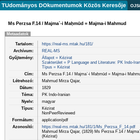
TUdományos DOkumentumok Közös Keresője
OJS
Ms Perzsa F.14 / Majma`-i Maḥmūd = Majma-i Mahmud
Metaadatok
Tartalom:
https://real-ms.mtak.hu/181/
Archívum:
REAL-MS
Gyűjtemény:
Állapot = Kézirat
Szakterület = P Language and Literature: PK Indo-Iran
Típus = Kézirat
Cím:
Ms Perzsa F.14 / Majma`-i Maḥmūd = Majma-i Mahm
Létrehozó:
Mahmud Mirza Qajar,
Dátum:
1829
Téma:
PK Indo-Iranian
Nyelv:
magyar
Típus:
Kézirat
NonPeerReviewed
Formátum:
application/pdf
Azonosító:
https://real-ms.mtak.hu/181/1/Ms_Perzsa_F_14.pdf
Mahmud Mirza Qajar, (1829) Ms Perzsa F.14 / Majm
(Kézirat)