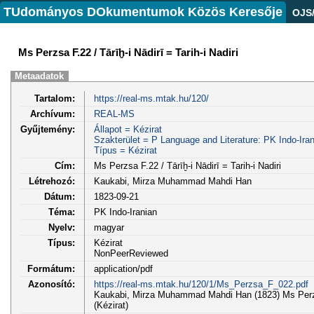
TUdományos DOkumentumok Közös Keresője
OJS
Ms Perzsa F.22 / Tārīḫ-i Nādirī = Tarih-i Nadiri
Metaadatok
Tartalom:
https://real-ms.mtak.hu/120/
Archívum:
REAL-MS
Gyűjtemény:
Állapot = Kézirat
Szakterület = P Language and Literature: PK Indo-Iran
Típus = Kézirat
Cím:
Ms Perzsa F.22 / Tārīḫ-i Nādirī = Tarih-i Nadiri
Létrehozó:
Kaukabi, Mirza Muhammad Mahdi Han
Dátum:
1823-09-21
Téma:
PK Indo-Iranian
Nyelv:
magyar
Típus:
Kézirat
NonPeerReviewed
Formátum:
application/pdf
Azonosító:
https://real-ms.mtak.hu/120/1/Ms_Perzsa_F_022.pdf
Kaukabi, Mirza Muhammad Mahdi Han (1823) Ms Perzsa F
(Kézirat)