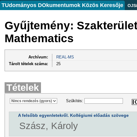
TUdományos DOkumentumok Közös Keresője
OJS
Gyűjtemény: Szakterüle
Mathematics
Archívum:
REAL-MS
Tárolt tételek száma:
25
Tételek
Szűkítés:
A felsőbb egyenletekről. Kollégiumi előadás szövege
Szász, Károly