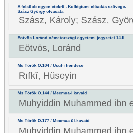
A felsőbb egyenletekről. Kollégiumi előadás szövege.
Szász György olvasata
Szász, Károly; Szász, Györ
Eötvös Loránd németországi egyetemi jegyzetei 14.II.
Eötvös, Loránd
Ms Török O.104 / Usul-i hendese
Rıfkî, Hüseyin
Ms Török O.144 / Mecmua-i kavaid
Muhyiddin Muhammed ibn e
Ms Török O.177 / Mecmua ül-kavaid
Muhyiddin Muhammed ibn e