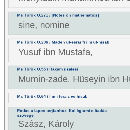
Ms Török O.271 / [Notes on mathematics]
sine, nomine
Ms Török O.296 / Maden ül-esrar fi ilm ül-hisab
Yusuf ibn Mustafa,
Ms Török O.55 / Rakam risalesi
Mumin-zade, Hüseyin ibn 
Ms Török O.64 / İlm-i feraiz ve hisab
Pótlás a lapos terjtanhoz. Kollégiumi előadás
szövege
Szász, Károly