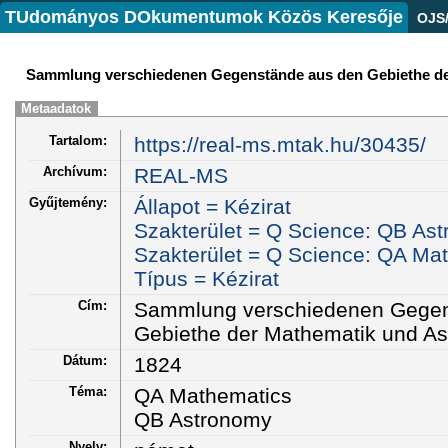
TUdományos DOkumentumok Közös Keresője
OJS
Sammlung verschiedenen Gegenstände aus den Gebiethe de
Metaadatok
Tartalom:
https://real-ms.mtak.hu/30435/
Archívum:
REAL-MS
Gyűjtemény:
Állapot = Kézirat
Szakterület = Q Science: QB As
Szakterület = Q Science: QA Ma
Típus = Kézirat
Cím:
Sammlung verschiedenen Gegen
Gebiethe der Mathematik und As
Dátum:
1824
Téma:
QA Mathematics
QB Astronomy
Nyelv: