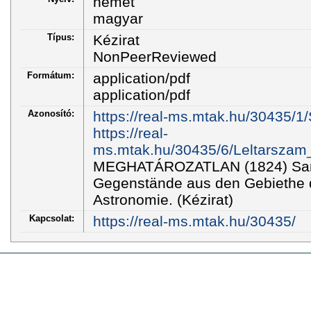
német
magyar
Típus:
Kézirat
NonPeerReviewed
Formátum:
application/pdf
application/pdf
Azonosító:
https://real-ms.mtak.hu/30435/
https://real-
ms.mtak.hu/30435/6/Leltarszam
MEGHATÁROZATLAN (1824) Sam
Gegenstände aus den Gebiethe 
Astronomie. (Kézirat)
Kapcsolat:
https://real-ms.mtak.hu/30435/