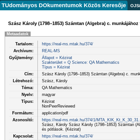
TUdományos DOkumentumok Közös Keresője
OJS
Szász Károly (1798–1853) Számtan (Algebra) c. munkájához t
Metaadatok
Tartalom:
https://real-ms.mtak.hu/374/
Archívum:
REAL-MS
Gyűjtemény:
Állapot = Kézirat
Szakterület = Q Science: QA Mathematics
Típus = Kézirat
Cím:
Szász Károly (1798–1853) Számtan (Algebra) c. munká
Létrehozó:
Szász, Károly
Téma:
QA Mathematics
Nyelv:
magyar
Típus:
Kézirat
NonPeerReviewed
Formátum:
application/pdf
Azonosító:
https://real-ms.mtak.hu/374/1/MTA_KIK_Kt_K_30_31.
Szász, Károly Szász Károly (1798–1853) Számtan (Alg
és pótlások. (Kézirat)
Kapcsolat:
https://real-ms.mtak.hu/374/