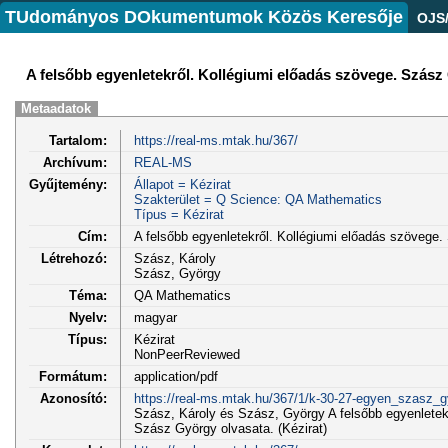
TUdományos DOkumentumok Közös Keresője
OJS
A felsőbb egyenletekről. Kollégiumi előadás szövege. Szász
Metaadatok
Tartalom:
https://real-ms.mtak.hu/367/
Archívum:
REAL-MS
Gyűjtemény:
Állapot = Kézirat
Szakterület = Q Science: QA Mathematics
Típus = Kézirat
Cím:
A felsőbb egyenletekről. Kollégiumi előadás szövege
Létrehozó:
Szász, Károly
Szász, György
Téma:
QA Mathematics
Nyelv:
magyar
Típus:
Kézirat
NonPeerReviewed
Formátum:
application/pdf
Azonosító:
https://real-ms.mtak.hu/367/1/k-30-27-egyen_szasz
Szász, Károly és Szász, György A felsőbb egyenletek
Szász György olvasata. (Kézirat)