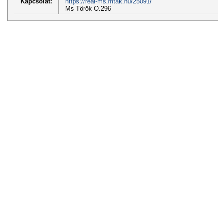
Kapcsolat:
https://real-ms.mtak.hu/25091/
Ms Török O.296