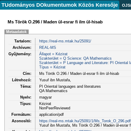
TUdományos DOkumentumok Közös Keresője
OJS
Ms Török O.296 / Maden ül-esrar fi ilm ül-hisab
Metaadatok
Tartalom:
https://real-ms.mtak.hu/25091/
Archívum:
REAL-MS
Gyűjtemény:
Állapot = Kézirat
Szakterület = Q Science: QA Mathematics
Szakterület = P Language and Literature: PI Oriental l
Típus = Kézirat
Cím:
Ms Török O.296 / Maden ül-esrar fi ilm ül-hisab
Létrehozó:
Yusuf ibn Mustafa,
Téma:
PI Oriental languages and literatures
QA Mathematics
Nyelv:
magyar
Típus:
Kézirat
NonPeerReviewed
Formátum:
application/pdf
Azonosító:
https://real-ms.mtak.hu/25091/1/Ms_Torok_O_296.pdf
Yusuf ibn Mustafa, Ms Török O.296 / Maden ül-esrar fi 