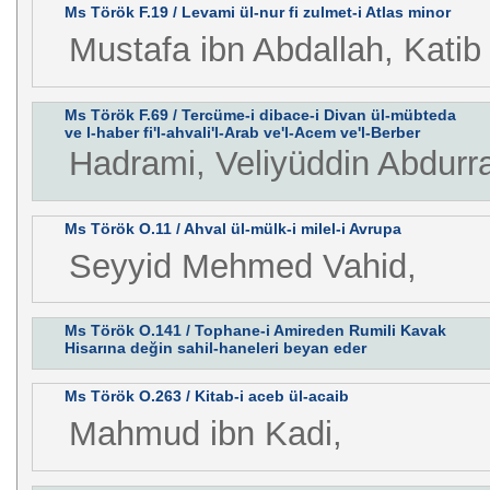
Ms Török F.19 / Levami ül-nur fi zulmet-i Atlas minor
Mustafa ibn Abdallah, Katib
Ms Török F.69 / Tercüme-i dibace-i Divan ül-mübteda
ve l-haber fi'l-ahvali'l-Arab ve'l-Acem ve'l-Berber
Hadrami, Veliyüddin Abdur
Ms Török O.11 / Ahval ül-mülk-i milel-i Avrupa
Seyyid Mehmed Vahid,
Ms Török O.141 / Tophane-i Amireden Rumili Kavak
Hisarına değin sahil-haneleri beyan eder
Ms Török O.263 / Kitab-i aceb ül-acaib
Mahmud ibn Kadi,