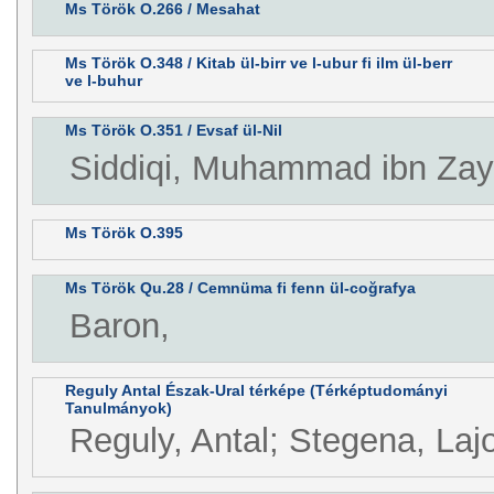
Ms Török O.266 / Mesahat
Ms Török O.348 / Kitab ül-birr ve l-ubur fi ilm ül-berr
ve l-buhur
Ms Török O.351 / Evsaf ül-Nil
Siddiqi, Muhammad ibn Zayn
Ms Török O.395
Ms Török Qu.28 / Cemnüma fi fenn ül-coğrafya
Baron,
Reguly Antal Észak-Ural térképe (Térképtudományi
Tanulmányok)
Reguly, Antal; Stegena, Laj