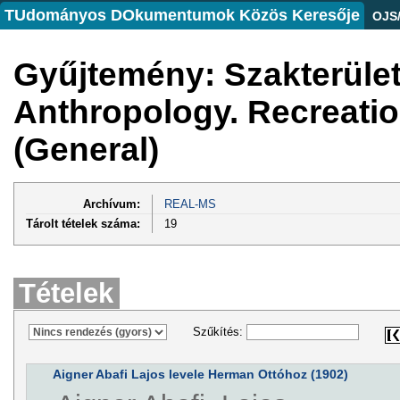
TUdományos DOkumentumok Közös Keresője
OJS
Gyűjtemény: Szakterüle
Anthropology. Recreati
(General)
Archívum:
REAL-MS
Tárolt tételek száma:
19
Tételek
Szűkítés:
Aigner Abafi Lajos levele Herman Ottóhoz (1902)