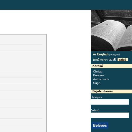
in English
|
magyarul
Betűméret:
Súgó
Kereső
Címlap
Keresés
Archívumok
Súgó
Bejelentkezés
Belépés
Jelszó