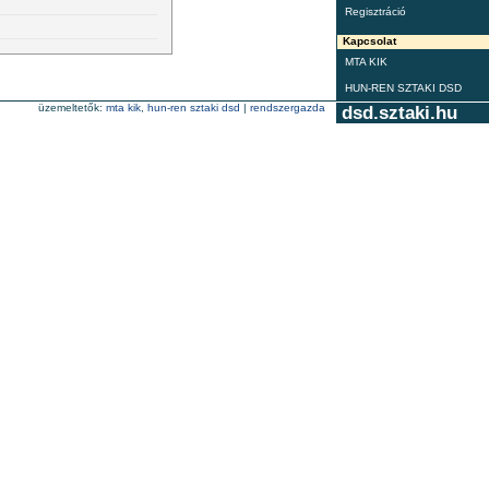
Regisztráció
Kapcsolat
MTA KIK
HUN-REN SZTAKI DSD
üzemeltetők:
mta kik
,
hun-ren sztaki dsd
|
rendszergazda
dsd.sztaki.hu