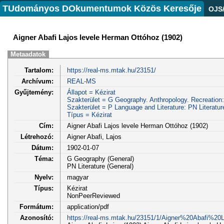
TUdományos DOkumentumok Közös Keresője
OJS
Aigner Abafi Lajos levele Herman Ottóhoz (1902)
Metaadatok
Tartalom:
https://real-ms.mtak.hu/23151/
Archívum:
REAL-MS
Gyűjtemény:
Állapot = Kézirat
Szakterület = G Geography. Anthropology. Recreation
Szakterület = P Language and Literature: PN Literatur
Típus = Kézirat
Cím:
Aigner Abafi Lajos levele Herman Ottóhoz (1902)
Létrehozó:
Aigner Abafi, Lajos
Dátum:
1902-01-07
Téma:
G Geography (General)
PN Literature (General)
Nyelv:
magyar
Típus:
Kézirat
NonPeerReviewed
Formátum:
application/pdf
Azonosító:
https://real-ms.mtak.hu/23151/1/Aigner%20Abafi