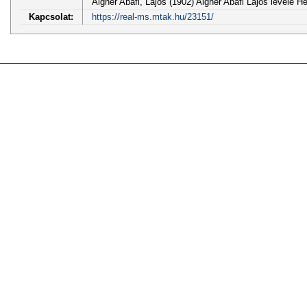
Aigner Abafi, Lajos (1902) Aigner Abafi Lajos levele H
Kapcsolat:
https://real-ms.mtak.hu/23151/