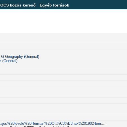
/OCS közös kereső
Egyéb források
: G Geography (General)
e (General)
%20Lajos%20levele%20Herman%20Ott%C3%B3nak%201902-ben....