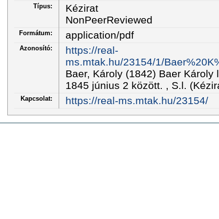
Típus:
Kézirat
NonPeerReviewed
Formátum:
application/pdf
Azonosító:
https://real-
ms.mtak.hu/23154/1/Baer%20K
Baer, Károly (1842) Baer Károly
1845 június 2 között. , S.l. (Kézir
Kapcsolat:
https://real-ms.mtak.hu/23154/