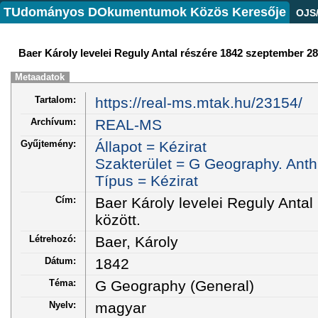
TUdományos DOkumentumok Közös Keresője
OJS
Baer Károly levelei Reguly Antal részére 1842 szeptember 28 
Metaadatok
Tartalom:
https://real-ms.mtak.hu/23154/
Archívum:
REAL-MS
Gyűjtemény:
Állapot = Kézirat
Szakterület = G Geography. Anth
Típus = Kézirat
Cím:
Baer Károly levelei Reguly Anta
között.
Létrehozó:
Baer, Károly
Dátum:
1842
Téma:
G Geography (General)
Nyelv:
magyar