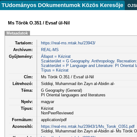
TUdományos DOkumentumok Közös Keresője
OJS
Ms Török O.351 / Evsaf ül-Nil
Metaadatok
Tartalom:
https://real-ms.mtak.hu/23943/
Archívum:
REAL-MS
Gyűjtemény:
Állapot = Kézirat
Szakterület = G Geography. Anthropology. Recreation
Szakterület = P Language and Literature: PI Oriental l
Típus = Kézirat
Cím:
Ms Török O.351 / Evsaf ül-Nil
Létrehozó:
Siddiqi, Muhammad ibn Zayn al-Abidin al-
Téma:
G Geography (General)
PI Oriental languages and literatures
Nyelv:
magyar
Típus:
Kézirat
NonPeerReviewed
Formátum:
application/pdf
Azonosító:
https://real-ms.mtak.hu/23943/1/Ms_Torok_O351.pdf
Siddiqi, Muhammad ibn Zayn al-Abidin al- Ms Török O.3