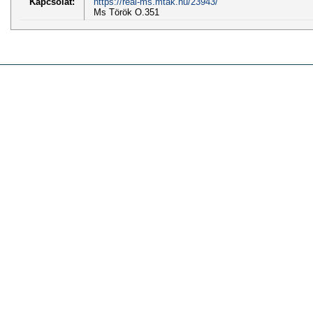
Kapcsolat:
https://real-ms.mtak.hu/23943/
Ms Török O.351