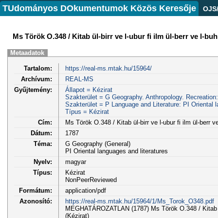
TUdományos DOkumentumok Közös Keresője
OJS
Ms Török O.348 / Kitab ül-birr ve l-ubur fi ilm ül-berr ve l-bu
Metaadatok
Tartalom:
https://real-ms.mtak.hu/15964/
Archívum:
REAL-MS
Gyűjtemény:
Állapot = Kézirat
Szakterület = G Geography. Anthropology. Recreation
Szakterület = P Language and Literature: PI Oriental l
Típus = Kézirat
Cím:
Ms Török O.348 / Kitab ül-birr ve l-ubur fi ilm ül-berr v
Dátum:
1787
Téma:
G Geography (General)
PI Oriental languages and literatures
Nyelv:
magyar
Típus:
Kézirat
NonPeerReviewed
Formátum:
application/pdf
Azonosító:
https://real-ms.mtak.hu/15964/1/Ms_Torok_O348.pdf
MEGHATÁROZATLAN (1787) Ms Török O.348 / Kitab ül-bir
(Kézirat)