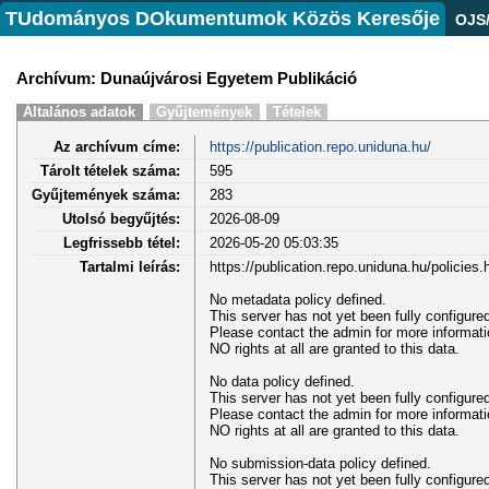
TUdományos DOkumentumok Közös Keresője
OJS
Archívum: Dunaújvárosi Egyetem Publikáció
Általános adatok
Gyűjtemények
Tételek
Az archívum címe:
https://publication.repo.uniduna.hu/
Tárolt tételek száma:
595
Gyűjtemények száma:
283
Utolsó begyűjtés:
2026-08-09
Legfrissebb tétel:
2026-05-20 05:03:35
Tartalmi leírás:
https://publication.repo.uniduna.hu/policies.
No metadata policy defined.
This server has not yet been fully configured
Please contact the admin for more informatio
NO rights at all are granted to this data.
No data policy defined.
This server has not yet been fully configured
Please contact the admin for more informatio
NO rights at all are granted to this data.
No submission-data policy defined.
This server has not yet been fully configured