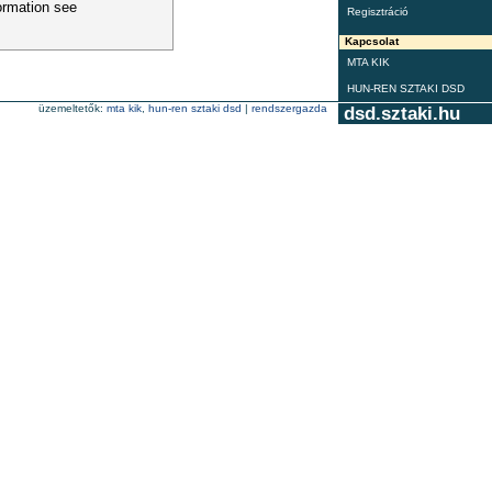
ormation see
Regisztráció
Kapcsolat
MTA KIK
HUN-REN SZTAKI DSD
üzemeltetők:
mta kik
,
hun-ren sztaki dsd
|
rendszergazda
dsd.sztaki.hu