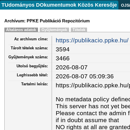
TUdományos DOkumentumok Közös Keresője
OJS
Archívum: PPKE Publikáció Repozitórium
Általános adatok
Gyűjtemények
Tételek
Az archívum címe:
https://publikacio.ppke.hu/
Tárolt tételek száma:
3594
Gyűjtemények száma:
3466
Utolsó begyűjtés:
2026-08-07
Legfrissebb tétel:
2026-08-07 05:09:36
Tartalmi leírás:
https://publikacio.ppke.hu/
No metadata policy define
This server has not yet bee
Please contact the admin f
if in doubt assume that
NO rights at all are granted