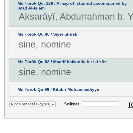
Ms Török Qu. 126 / A map of Istanbul accompanied by
Imad Al-Islam
Aksarâyî, Abdurrahman b. 
Ms Török Qu.40 / Siyer ül-nebî
sine, nomine
Ms Török Qu.93 / Maarif hakkında bir iki söz
sine, nomine
Ms Torok Qu.96 / Kitab-i Muhammediyye
Szűkítés: