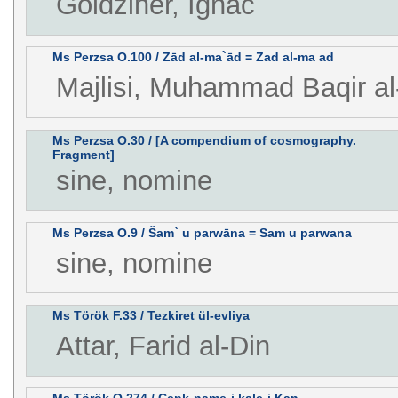
Goldziher, Ignác
Ms Perzsa O.100 / Zād al-ma`ād = Zad al-ma ad
Majlisi, Muhammad Baqir al
Ms Perzsa O.30 / [A compendium of cosmography.
Fragment]
sine, nomine
Ms Perzsa O.9 / Šam` u parwāna = Sam u parwana
sine, nomine
Ms Török F.33 / Tezkiret ül-evliya
Attar, Farid al-Din