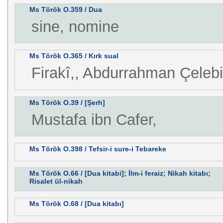
Ms Török O.359 / Dua
sine, nomine
Ms Török O.365 / Kırk sual
Firakî,, Abdurrahman Çelebi
Ms Török O.39 / [Şerh]
Mustafa ibn Cafer,
Ms Török O.398 / Tefsir-i sure-i Tebareke
Ms Török O.66 / [Dua kitabi]; İlm-i feraiz; Nikah kitabı;
Risalet ül-nikah
Ms Török O.68 / [Dua kitabı]