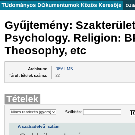
TUdományos DOkumentumok Közös Keresője
OJS
Gyűjtemény: Szakterület
Psychology. Religion: B
Theosophy, etc
Archívum:
REAL-MS
Tárolt tételek száma:
22
Tételek
Szűkítés:
A szabadelvű iszlám