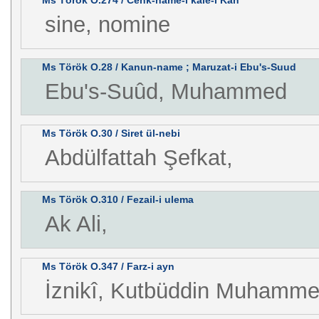
Ms Török O.274 / Cenk-name-i kale-i Kan
sine, nomine
Ms Török O.28 / Kanun-name ; Maruzat-i Ebu's-Suud
Ebu's-Suûd, Muhammed
Ms Török O.30 / Siret ül-nebi
Abdülfattah Şefkat,
Ms Török O.310 / Fezail-i ulema
Ak Ali,
Ms Török O.347 / Farz-i ayn
İznikî, Kutbüddin Muhamm