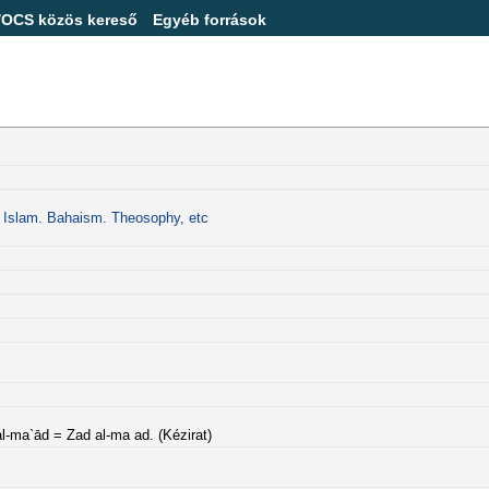
/OCS közös kereső
Egyéb források
P Islam. Bahaism. Theosophy, etc
l-ma`ād = Zad al-ma ad. (Kézirat)