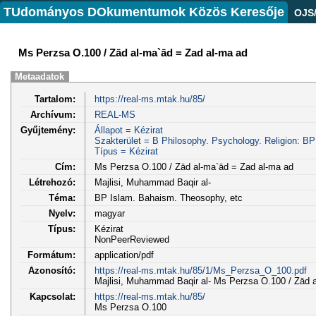
TUdományos DOkumentumok Közös Keresője
OJS
Ms Perzsa O.100 / Zād al-ma`ād = Zad al-ma ad
Metaadatok
Tartalom:
https://real-ms.mtak.hu/85/
Archívum:
REAL-MS
Gyűjtemény:
Állapot = Kézirat
Szakterület = B Philosophy. Psychology. Religion: B
Típus = Kézirat
Cím:
Ms Perzsa O.100 / Zād al-ma`ād = Zad al-ma ad
Létrehozó:
Majlisi, Muhammad Baqir al-
Téma:
BP Islam. Bahaism. Theosophy, etc
Nyelv:
magyar
Típus:
Kézirat
NonPeerReviewed
Formátum:
application/pdf
Azonosító:
https://real-ms.mtak.hu/85/1/Ms_Perzsa_O_100.pdf
Majlisi, Muhammad Baqir al- Ms Perzsa O.100 / Zād a
Kapcsolat:
https://real-ms.mtak.hu/85/
Ms Perzsa O.100