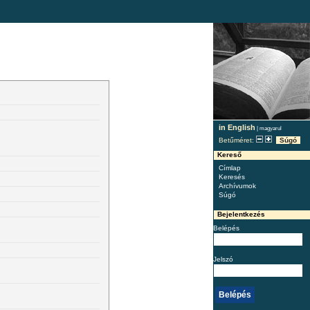
in English
|
magyarul
Betűméret:
Súgó
Kereső
Címlap
Keresés
Archívumok
Súgó
Bejelentkezés
Belépés
Jelszó