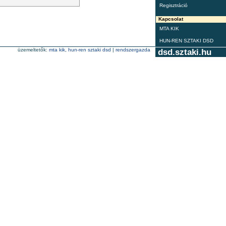
Regisztráció
Kapcsolat
MTA KIK
HUN-REN SZTAKI DSD
üzemeltetők:
mta kik
,
hun-ren sztaki dsd
|
rendszergazda
dsd.sztaki.hu