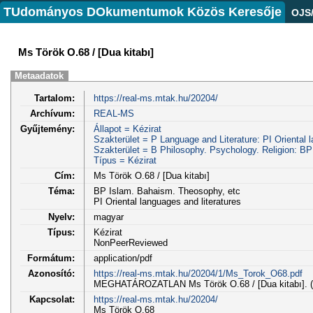
TUdományos DOkumentumok Közös Keresője
OJS
Ms Török O.68 / [Dua kitabı]
Metaadatok
Tartalom:
https://real-ms.mtak.hu/20204/
Archívum:
REAL-MS
Gyűjtemény:
Állapot = Kézirat
Szakterület = P Language and Literature: PI Oriental l
Szakterület = B Philosophy. Psychology. Religion: B
Típus = Kézirat
Cím:
Ms Török O.68 / [Dua kitabı]
Téma:
BP Islam. Bahaism. Theosophy, etc
PI Oriental languages and literatures
Nyelv:
magyar
Típus:
Kézirat
NonPeerReviewed
Formátum:
application/pdf
Azonosító:
https://real-ms.mtak.hu/20204/1/Ms_Torok_O68.pdf
MEGHATÁROZATLAN Ms Török O.68 / [Dua kitabı]. (K
Kapcsolat:
https://real-ms.mtak.hu/20204/
Ms Török O.68