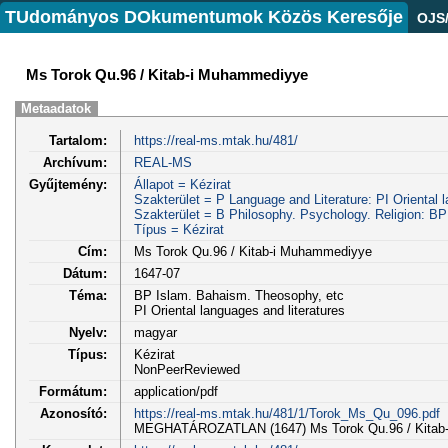
TUdományos DOkumentumok Közös Keresője
OJS
Ms Torok Qu.96 / Kitab-i Muhammediyye
Metaadatok
Tartalom:
https://real-ms.mtak.hu/481/
Archívum:
REAL-MS
Gyűjtemény:
Állapot = Kézirat
Szakterület = P Language and Literature: PI Oriental l
Szakterület = B Philosophy. Psychology. Religion: B
Típus = Kézirat
Cím:
Ms Torok Qu.96 / Kitab-i Muhammediyye
Dátum:
1647-07
Téma:
BP Islam. Bahaism. Theosophy, etc
PI Oriental languages and literatures
Nyelv:
magyar
Típus:
Kézirat
NonPeerReviewed
Formátum:
application/pdf
Azonosító:
https://real-ms.mtak.hu/481/1/Torok_Ms_Qu_096.pdf
MEGHATÁROZATLAN (1647) Ms Torok Qu.96 / Kitab-i