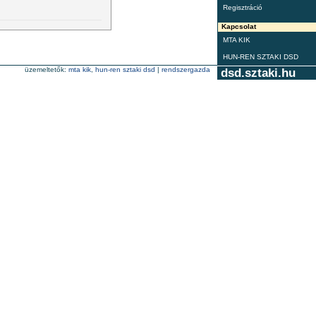
Regisztráció
Kapcsolat
MTA KIK
HUN-REN SZTAKI DSD
üzemeltetők:
mta kik
,
hun-ren sztaki dsd
|
rendszergazda
dsd.sztaki.hu