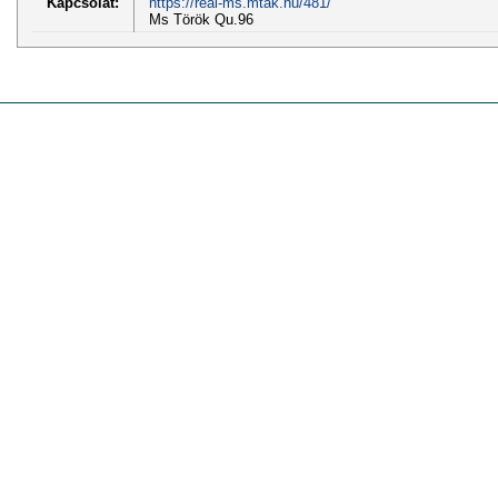
Kapcsolat:
https://real-ms.mtak.hu/481/
Ms Török Qu.96