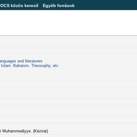
/OCS közös kereső
Egyéb források
anguages and literatures
P Islam. Bahaism. Theosophy, etc
 Muhammediyye. (Kézirat)