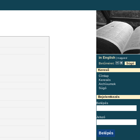
in English
|
magyarul
Betűméret:
Súgó
Kereső
Címlap
Keresés
Archívumok
Súgó
Bejelentkezés
Belépés
Jelszó