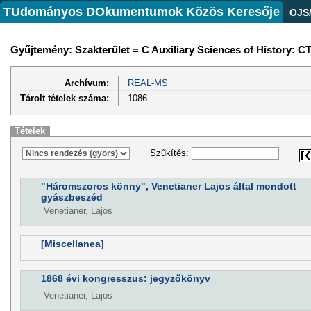
TUdományos DOkumentumok Közös Keresője
OJS
Gyűjtemény: Szakterület = C Auxiliary Sciences of History: C
Archívum:
REAL-MS
Tárolt tételek száma:
1086
Tételek
Szűkítés:
"Háromszoros könny", Venetianer Lajos által mondott
gyászbeszéd
Venetianer, Lajos
[Miscellanea]
1868 évi kongresszus: jegyzőkönyv
Venetianer, Lajos