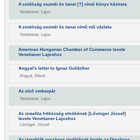
A zsidóság eszméi és tanai [?] című könyv kézirata
Venetianer, Lajos
A zsidóság eszméi és tanai című mű vázlata
Venetianer, Lajos
American Hungarian Chamber of Commerce levele
Venetianer Lajoshoz
Angyal’s letter to Ignaz Goldziher
Angyal, Dávid
Az első emberpár
Venetianer, Lajos
Az izraelita hitközség elnökének [Lővinger József]
levele Venetianer Lajoshoz
Lővinger, József
Az izraeliták országos irodájának levele az Országos