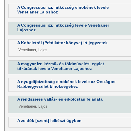
A Congressusi izr. hitközség elnökének levele
Venetianer Lajoshoz
A Congressusi izr. hitközség levele Venetianer
Lajoshoz
A Koheletről (Prédikátor könyve) írt jegyzetek
Venetianer, Lajos
A magyar izr. kézmű- és földművelési egylet
titkárának levele Venetianer Lajoshoz
A nyugdíjbizottság elnökének levele az Országos
Rabbiegyesület Elnökségéhez
A rendszeres vallás- és erkölcstan feladata
Venetianer, Lajos
A zsidók [szent] lelkészi ügyben