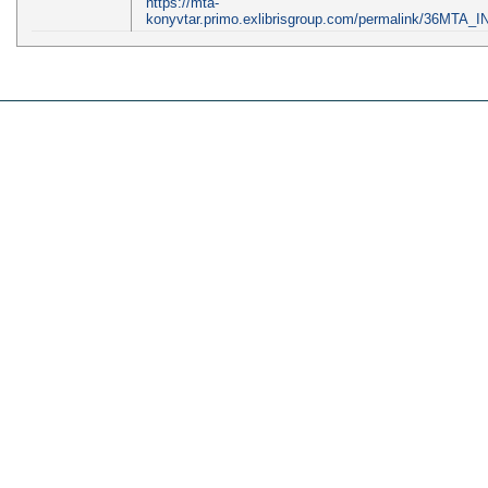
https://mta-
konyvtar.primo.exlibrisgroup.com/permalink/36MTA