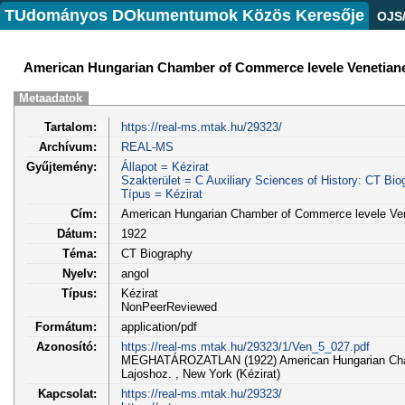
TUdományos DOkumentumok Közös Keresője
OJS
American Hungarian Chamber of Commerce levele Venetian
Metaadatok
Tartalom:
https://real-ms.mtak.hu/29323/
Archívum:
REAL-MS
Gyűjtemény:
Állapot = Kézirat
Szakterület = C Auxiliary Sciences of History: CT Bio
Típus = Kézirat
Cím:
American Hungarian Chamber of Commerce levele Ven
Dátum:
1922
Téma:
CT Biography
Nyelv:
angol
Típus:
Kézirat
NonPeerReviewed
Formátum:
application/pdf
Azonosító:
https://real-ms.mtak.hu/29323/1/Ven_5_027.pdf
MEGHATÁROZATLAN (1922) American Hungarian Cham
Lajoshoz. , New York (Kézirat)
Kapcsolat:
https://real-ms.mtak.hu/29323/