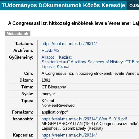
TUdományos DOkumentumok Közös Keresője
OJS
A Congressusi izr. hitközség elnökének levele Venetianer L
Metaadatok
Tartalom:
https://real-ms.mtak.hu/29314/
Archívum:
REAL-MS
Gyűjtemény:
Állapot = Kézirat
Szakterület = C Auxiliary Sciences of History: CT Bio
Típus = Kézirat
Cím:
A Congressusi izr. hitközség elnökének levele Veneti
Dátum:
1891
Téma:
CT Biography
Nyelv:
magyar
Típus:
Kézirat
NonPeerReviewed
Formátum:
application/pdf
Azonosító:
https://real-ms.mtak.hu/29314/1/Ven_5_019.pdf
MEGHATÁROZATLAN (1891) A Congressusi izr. hitközs
Lajoshoz. , Szombathely (Kézirat)
Kapcsolat:
https://real-ms.mtak.hu/29314/