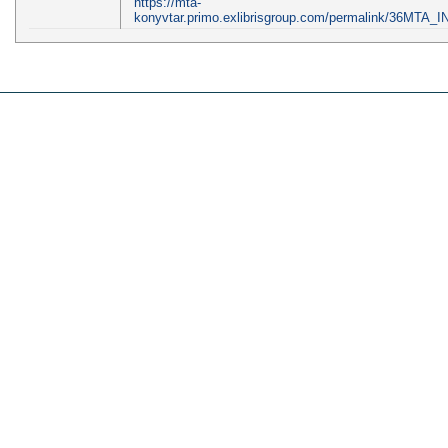
https://mta-
konyvtar.primo.exlibrisgroup.com/permalink/36MTA