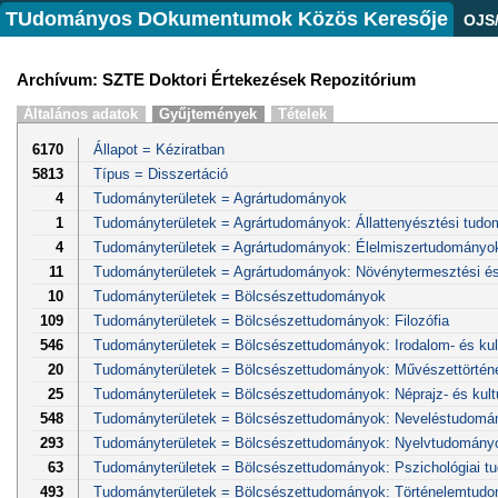
TUdományos DOkumentumok Közös Keresője
OJS
Archívum: SZTE Doktori Értekezések Repozitórium
Általános adatok
Gyűjtemények
Tételek
6170
Állapot = Kéziratban
5813
Típus = Disszertáció
4
Tudományterületek = Agrártudományok
1
Tudományterületek = Agrártudományok: Állattenyésztési tud
4
Tudományterületek = Agrártudományok: Élelmiszertudományo
11
Tudományterületek = Agrártudományok: Növénytermesztési és
10
Tudományterületek = Bölcsészettudományok
109
Tudományterületek = Bölcsészettudományok: Filozófia
546
Tudományterületek = Bölcsészettudományok: Irodalom- és ku
20
Tudományterületek = Bölcsészettudományok: Művészettörténe
25
Tudományterületek = Bölcsészettudományok: Néprajz- és kultur
548
Tudományterületek = Bölcsészettudományok: Neveléstudomá
293
Tudományterületek = Bölcsészettudományok: Nyelvtudomány
63
Tudományterületek = Bölcsészettudományok: Pszichológiai 
493
Tudományterületek = Bölcsészettudományok: Történelemtud