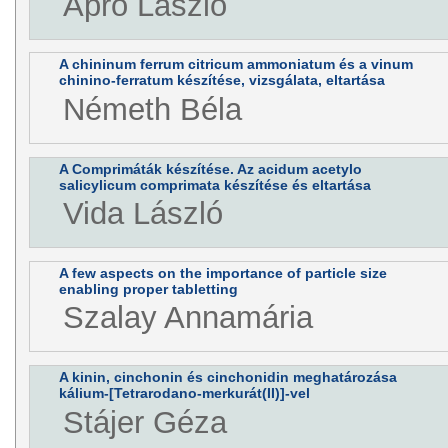
Apró László
A chininum ferrum citricum ammoniatum és a vinum
chinino-ferratum készítése, vizsgálata, eltartása
Németh Béla
A Comprimáták készítése. Az acidum acetylo
salicylicum comprimata készítése és eltartása
Vida László
A few aspects on the importance of particle size
enabling proper tabletting
Szalay Annamária
A kinin, cinchonin és cinchonidin meghatározása
kálium-[Tetrarodano-merkurát(II)]-vel
Stájer Géza