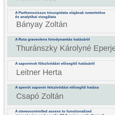
A Parthenocissus tricuspidata olajának ismertetése
és analytikai vizsgálata
Bányay Zoltán
A Ruta graveolens fotodynamiás hatásáról
Thuránszky Károlyné Eperj
A saponinok fölszívódást elősegítő hatásáról
Leitner Herta
A spenót saponin felszívódást elősegítő hatása
Csapó Zoltán
A stereocontrolled access to functionalized