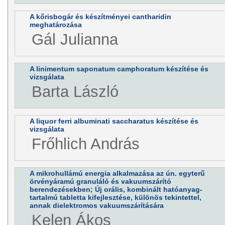
A kőrisbogár és készítményei cantharidin
meghatározása
Gál Julianna
A linimentum saponatum camphoratum készítése és
vizsgálata
Barta László
A liquor ferri albuminati saccharatus készítése és
vizsgálata
Frőhlich András
A mikrohullámú energia alkalmazása az ún. egyterű
örvényáramú granuláló és vakuumszárító
berendezésekben; Új orális, kombinált hatóanyag-
tartalmú tabletta kifejlesztése, különös tekintettel,
annak dielektromos vakuumszárítására
Kelen Ákos