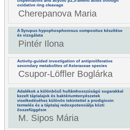
cispentacins and acyclic β2,3-amino acids through
oxidative ring cleavage
Cherepanova Maria
A Syrupus hypophosphorosus compositus készítése
és vizsgálata
Pintér Ilona
Activity-guided investigation of antiproliferative
secondary metabolites of Asteraceae species
Csupor-Löffler Boglárka
Adalékok a különböző hullámhosszúságú sugarakkal
kezelt táptalajok és baktériumtenyészetek
viselkedéséhez különös tekintettel a prodigiosin
termelés és a táptalaj redoxpotenciálja közti
összefüggésre
M. Sipos Mária