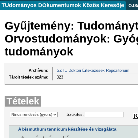
TUdományos DOkumentumok Közös Keresője
OJS
Gyűjtemény: Tudományte
Orvostudományok: Gyóg
tudományok
Archívum:
SZTE Doktori Értekezések Repozitórium
Tárolt tételek száma:
323
Tételek
Szűkítés:
A bismuthum tannicum készítése és vizsgálata