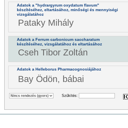
Adatok a "hydrargyrum oxydatum flavum"
készítéséhez, eltartásához, minőségi és mennyiségi
vizsgálatához
Pataky Mihály
Adatok a Ferrum carbonicum saccharatum
készítéséhez, vizsgálatához és eltartásához
Cseh Tibor Zoltán
Adatok a Helleborus Pharmacognosiájához
Bay Ödön, bábai
Szűkítés: