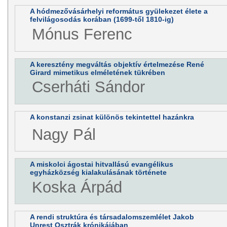
A hódmezővásárhelyi református gyülekezet élete a
felvilágosodás korában (1699-től 1810-ig)
Mónus Ferenc
A keresztény megváltás objektív értelmezése René
Girard mimetikus elméletének tükrében
Cserháti Sándor
A konstanzi zsinat különös tekintettel hazánkra
Nagy Pál
A miskolci ágostai hitvallású evangélikus
egyházközség kialakulásának története
Koska Árpád
A rendi struktúra és társadalomszemlélet Jakob
Unrest Osztrák krónikájában