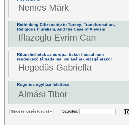
Nemes Márk
Rethinking Citizenship in Turkey: Transformation,
Religious Pluralism, And the Case of Alevism
Iflazoglu Evrim Can
Rítuselméletek az európai őskor írással nem
rendelkező társadalmai vallásának vizsgálatakor
Hegedüs Gabriella
Rogerius egyházi felettesei
Almási Tibor
Szűkítés: