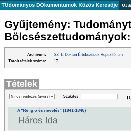
TUdományos DOkumentumok Közös Keresője
OJS
Gyűjtemény: Tudományte
Bölcsészettudományok:
Archívum:
SZTE Doktori Értekezések Repozitórium
Tárolt tételek száma:
17
Tételek
Szűkítés:
A "Religio és nevelés" (1841-1848)
Háros Ida