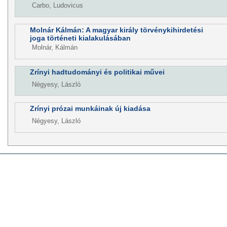
Carbo, Ludovicus
Molnár Kálmán: A magyar király törvénykihirdetési
joga történeti kialakulásában
Molnár, Kálmán
Zrínyi hadtudományi és politikai művei
Négyesy, László
Zrínyi prózai munkáinak új kiadása
Négyesy, László