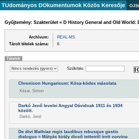
TUdományos DOkumentumok Közös Keresője
OJS
Gyűjtemény: Szakterület = D History General and Old World: D
Archívum:
REAL-MS
Tárolt tételek száma:
6
Tételek
Szűkítés:
Chronicon Hungaricum: Kósa-kódex másolata
Kézai, Simon
Darkó Jenő levelei Angyal Dávidnak 1911 és 1934
között.
Darkó, Jenő
De divi Mathiae regis laudibus rebusque gestis
dialogus = Mátyás király dicső tetteiről írott corvina