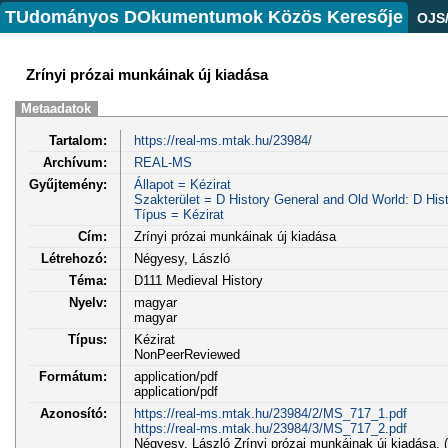
TUdományos DOkumentumok Közös Keresője
OJS
Zrínyi prózai munkáinak új kiadása
Metaadatok
Tartalom:
https://real-ms.mtak.hu/23984/
Archívum:
REAL-MS
Gyűjtemény:
Állapot = Kézirat
Szakterület = D History General and Old World: D Hist
Típus = Kézirat
Cím:
Zrínyi prózai munkáinak új kiadása
Létrehozó:
Négyesy, László
Téma:
D111 Medieval History
Nyelv:
magyar
magyar
Típus:
Kézirat
NonPeerReviewed
Formátum:
application/pdf
application/pdf
Azonosító:
https://real-ms.mtak.hu/23984/2/MS_717_1.pdf
https://real-ms.mtak.hu/23984/3/MS_717_2.pdf
Négyesy, László Zrínyi prózai munkáinak új kiadása. (