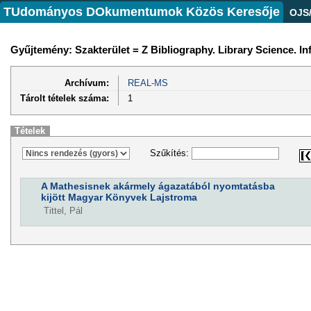
TUdományos DOkumentumok Közös Keresője
OJS
Gyűjtemény: Szakterület = Z Bibliography. Library Science. I
Archívum:
REAL-MS
Tárolt tételek száma:
1
Tételek
Szűkítés:
A Mathesisnek akármely ágazatából nyomtatásba
kijött Magyar Könyvek Lajstroma
Tittel, Pál