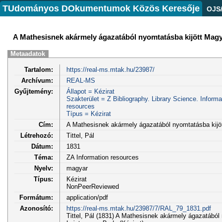
TUdományos DOkumentumok Közös Keresője
OJS
A Mathesisnek akármely ágazatából nyomtatásba kijött Mag
Metaadatok
Tartalom:
https://real-ms.mtak.hu/23987/
Archívum:
REAL-MS
Gyűjtemény:
Állapot = Kézirat
Szakterület = Z Bibliography. Library Science. Inform
resources
Típus = Kézirat
Cím:
A Mathesisnek akármely ágazatából nyomtatásba kijö
Létrehozó:
Tittel, Pál
Dátum:
1831
Téma:
ZA Information resources
Nyelv:
magyar
Típus:
Kézirat
NonPeerReviewed
Formátum:
application/pdf
Azonosító:
https://real-ms.mtak.hu/23987/7/RAL_79_1831.pdf
Tittel, Pál (1831) A Mathesisnek akármely ágazatábó