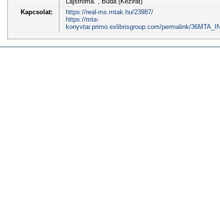
Lajstroma. , Buda (Kézirat)
Kapcsolat:
https://real-ms.mtak.hu/23987/
https://mta-
konyvtar.primo.exlibrisgroup.com/permalink/36MTA