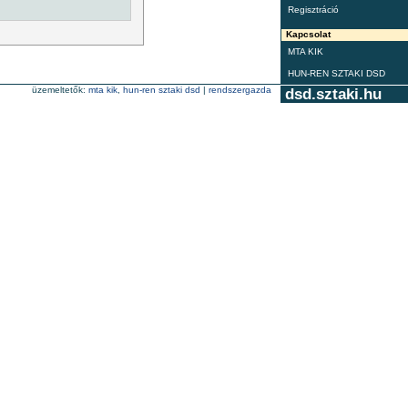
Regisztráció
Kapcsolat
MTA KIK
HUN-REN SZTAKI DSD
üzemeltetők:
mta kik
,
hun-ren sztaki dsd
|
rendszergazda
dsd.sztaki.hu