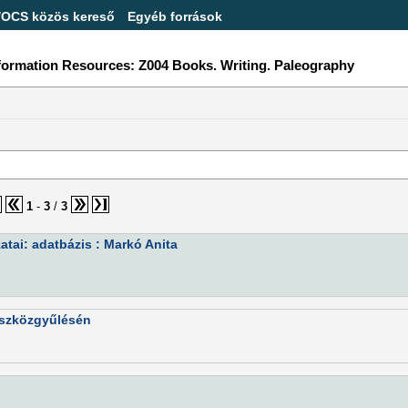
/OCS közös kereső
Egyéb források
nformation Resources: Z004 Books. Writing. Paleography
1
-
3
/
3
tai: adatbázis : Markó Anita
íszközgyűlésén