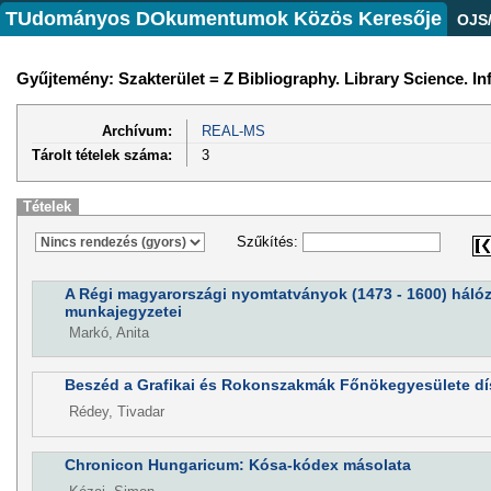
TUdományos DOkumentumok Közös Keresője
OJS
Gyűjtemény: Szakterület = Z Bibliography. Library Science. I
Archívum:
REAL-MS
Tárolt tételek száma:
3
Tételek
Szűkítés:
A Régi magyarországi nyomtatványok (1473 - 1600) hálóza
munkajegyzetei
Markó, Anita
Beszéd a Grafikai és Rokonszakmák Főnökegyesülete d
Rédey, Tivadar
Chronicon Hungaricum: Kósa-kódex másolata