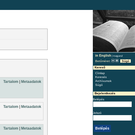
in English
|
magyarul
Betűméret:
Súgó
Kereső
Címlap
Keresés
Archívumok
Tartalom
|
Metaadatok
Súgó
Bejelentkezés
Belépés
Tartalom
|
Metaadatok
Jelszó
Tartalom
|
Metaadatok