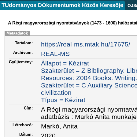
TUdományos DOkumentumok Közös Keresője
OJS
A Régi magyarországi nyomtatványok (1473 - 1600) hálózatai
Metaadatok
Tartalom:
https://real-ms.mtak.hu/17675/
Archívum:
REAL-MS
Gyűjtemény:
Állapot = Kézirat
Szakterület = Z Bibliography. Lib
Resources: Z004 Books. Writing
Szakterület = C Auxiliary Science
civilization
Típus = Kézirat
Cím:
A Régi magyarországi nyomtatván
adatbázis : Markó Anita munkaje
Létrehozó:
Markó, Anita
Dátum:
2020