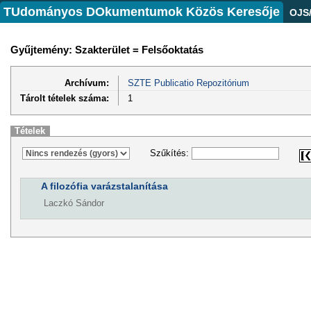
TUdományos DOkumentumok Közös Keresője
OJS
Gyűjtemény: Szakterület = Felsőoktatás
Archívum:
SZTE Publicatio Repozitórium
Tárolt tételek száma:
1
Tételek
Szűkítés:
A filozófia varázstalanítása
Laczkó Sándor