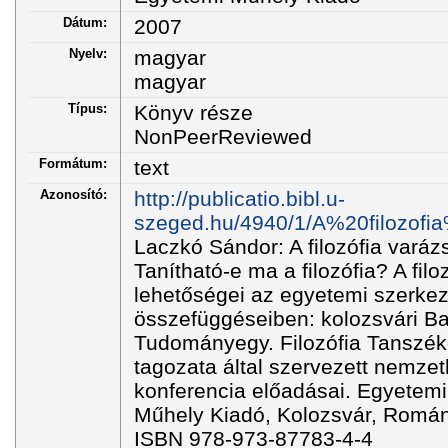
Dátum:
2007
Nyelv:
magyar
magyar
Típus:
Könyv része
NonPeerReviewed
Formátum:
text
Azonosító:
http://publicatio.bibl.u-
szeged.hu/4940/1/A%20filozofia
Laczkó Sándor: A filozófia varázs
Tanítható-e ma a filozófia? A fil
lehetőségei az egyetemi szerkez
összefüggéseiben: kolozsvári B
Tudományegy. Filozófia Tanszé
tagozata által szervezett nemze
konferencia előadásai. Egyetemi 
Műhely Kiadó, Kolozsvár, Románi
ISBN 978-973-87783-4-4