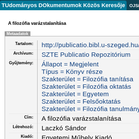
TUdományos DOkumentumok Közös Keresője
OJS
A filozófia varázstalanítása
Metaadatok
Tartalom:
http://publicatio.bibl.u-szeged.h
Archívum:
SZTE Publicatio Repozitórium
Gyűjtemény:
Állapot = Megjelent
Típus = Könyv része
Szakterület = Filozófia tanítása
Szakterület = Filozófia oktatás
Szakterület = Egyetem
Szakterület = Felsőoktatás
Szakterület = Filozófia tanulmán
Cím:
A filozófia varázstalanítása
Létrehozó:
Laczkó Sándor
Kiadó:
Egyetemi Műhely Kiadó