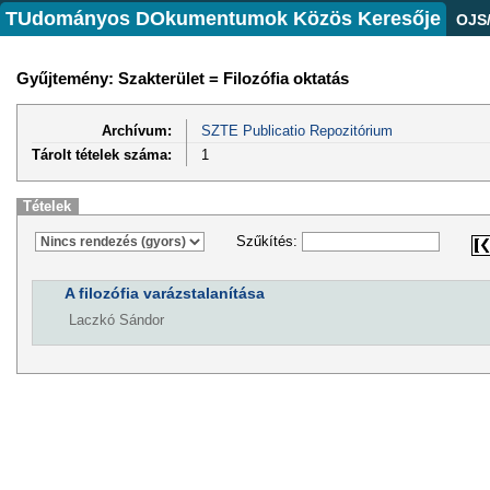
TUdományos DOkumentumok Közös Keresője
OJS
Gyűjtemény: Szakterület = Filozófia oktatás
Archívum:
SZTE Publicatio Repozitórium
Tárolt tételek száma:
1
Tételek
Szűkítés:
A filozófia varázstalanítása
Laczkó Sándor