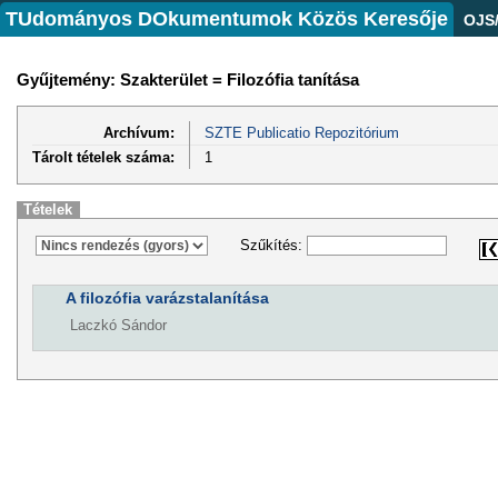
TUdományos DOkumentumok Közös Keresője
OJS
Gyűjtemény: Szakterület = Filozófia tanítása
Archívum:
SZTE Publicatio Repozitórium
Tárolt tételek száma:
1
Tételek
Szűkítés:
A filozófia varázstalanítása
Laczkó Sándor