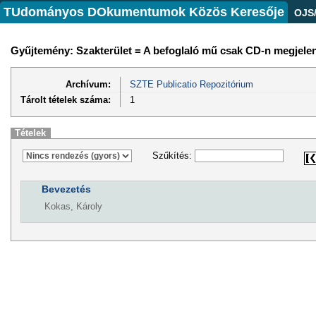
TUdományos DOkumentumok Közös Keresője
OJS
Gyűjtemény: Szakterület = A befoglaló mű csak CD-n megjelen
Archívum:
SZTE Publicatio Repozitórium
Tárolt tételek száma:
1
Tételek
Szűkítés:
Bevezetés
Kokas, Károly