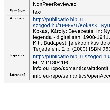
NonPeerReviewed
Formátum:
text
Azonosító:
http://publicatio.bibl.u-
szeged.hu/19989/1/KokasK_Nyu
Kokas, Károly: Bevezetés. In: Ny
legenda - digitálisan, 1908-194
Kft., Budapest, [ elektronikus 
Terjedelem: 2 p. (2000) ISBN 9
Kapcsolat:
http://publicatio.bibl.u-szeged.h
MTMT:1804195
info:eu-repo/semantics/altIdentifi
Létrehozó:
info:eu-repo/semantics/openAcc