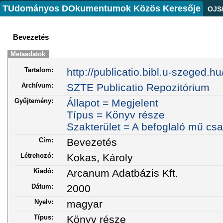
TUdományos DOkumentumok Közös Keresője
OJS
Bevezetés
Metaadatok
Tartalom:
http://publicatio.bibl.u-szeged.h
Archívum:
SZTE Publicatio Repozitórium
Gyűjtemény:
Állapot = Megjelent
Típus = Könyv része
Szakterület = A befoglaló mű cs
Cím:
Bevezetés
Létrehozó:
Kokas, Károly
Kiadó:
Arcanum Adatbázis Kft.
Dátum:
2000
Nyelv:
magyar
Típus:
Könyv része