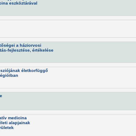
cina eszköztárával
tőségei a háziorvosi
ás-fejlesztése, értékelése
ssziójának életkorfüggő
régióiban
e
atív medicina
eti alapjainak
ületek