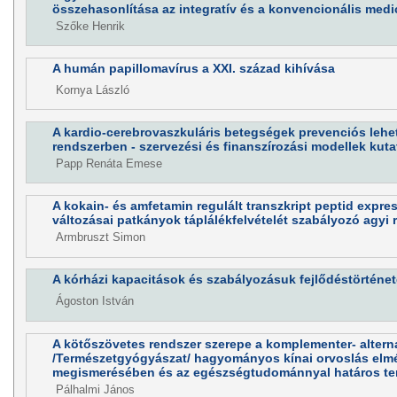
összehasonlítása az integratív és a konvencionális medi
Szőke Henrik
A humán papillomavírus a XXI. század kihívása
Kornya László
A kardio-cerebrovaszkuláris betegségek prevenciós lehe
rendszerben - szervezési és finanszírozási modellek kutat
Papp Renáta Emese
A kokain- és amfetamin regulált transzkript peptid expre
változásai patkányok táplálékfelvételét szabályozó agyi 
Armbruszt Simon
A kórházi kapacitások és szabályozásuk fejlődéstörténet
Ágoston István
A kötőszövetes rendszer szerepe a komplementer- altern
/Természetgyógyászat/ hagyományos kínai orvoslás elmél
megismerésében és az egészségtudománnyal határos ter
Pálhalmi János