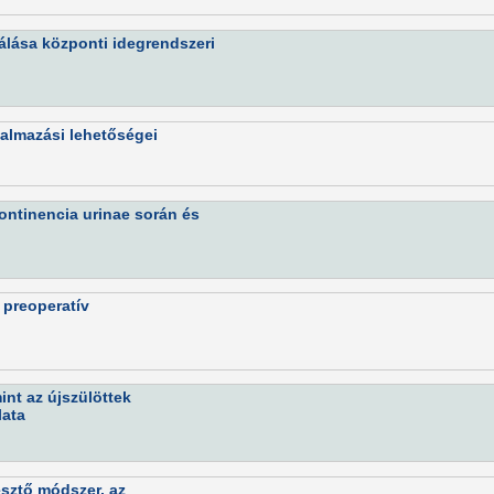
álása központi idegrendszeri
kalmazási lehetőségei
ontinencia urinae során és
 preoperatív
int az újszülöttek
lata
esztő módszer, az