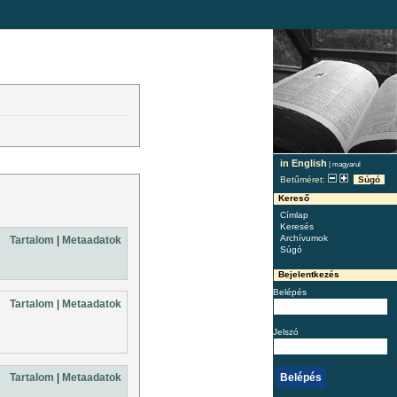
in English
|
magyarul
Betűméret:
Súgó
Kereső
Címlap
Keresés
Archívumok
Tartalom
|
Metaadatok
Súgó
Bejelentkezés
Belépés
Tartalom
|
Metaadatok
Jelszó
Tartalom
|
Metaadatok