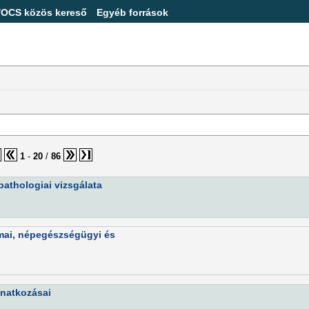
/OCS közös kereső
Egyéb források
1
-
20
/
86
pathologiai vizsgálata
mai, népegészségügyi és
onatkozásai