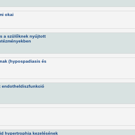
mi okai
s a szülőknek nyújtott
intézményekben
sának (hypospadiasis és
z endotheldiszfunkció
oid hypertrophia kezelésének