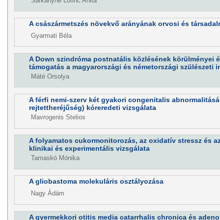
Sárkányné Lőrinc Anita
A császármetszés növekvő arányának orvosi és társadal
Gyarmati Béla
A Down szindróma postnatális közlésének körülményei é
támogatás a magyarországi és németországi szülészeti 
Máté Orsolya
A férfi nemi-szerv két gyakori congenitalis abnormalitá
rejtettheréjűség) kóreredeti vizsgálata
Mavrogenis Stelios
A folyamatos cukormonitorozás, az oxidatív stressz és a
klinikai és experimentális vizsgálata
Tamaskó Mónika
A gliobastoma molekuláris osztályozása
Nagy Ádám
A gyermekkori otitis media catarrhalis chronica és aden