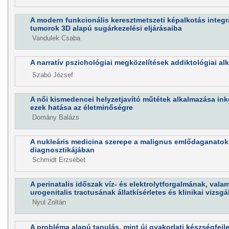
A modern funkcionális keresztmetszeti képalkotás integr
tumorok 3D alapú sugárkezelési eljárásaiba
Vandulek Csaba
A narratív pszichológiai megközelítések addiktológiai al
Szabó József
A női kismedencei helyzetjavító műtétek alkalmazása ink
ezek hatása az életminőségre
Domány Balázs
A nukleáris medicina szerepe a malignus emlődaganatok
diagnosztikájában
Schmidt Erzsébet
A perinatalis időszak víz- és elektrolytforgalmának, valam
urogenitalis tractusának állatkísérletes és klinikai vizsgá
Nyul Zoltán
A probléma alapú tanulás, mint új gyakorlati készségfejl