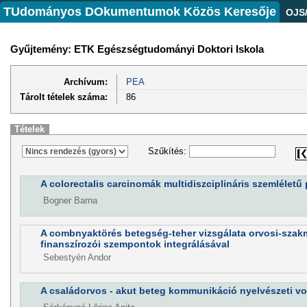
TUdományos DOkumentumok Közös Keresője
OJS
Gyűjtemény: ETK Egészségtudományi Doktori Iskola
Archívum:
PEA
Tárolt tételek száma:
86
Tételek
Szűkítés:
A colorectalis carcinomák multidiszciplináris szemléletű 
Bogner Barna
A combnyaktörés betegség-teher vizsgálata orvosi-szak
finanszírozói szempontok integrálásával
Sebestyén Andor
A családorvos - akut beteg kommunikáció nyelvészeti v