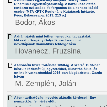
Dinamikus egyensúlytalanság. A hazai közoktatási
rendszer szétesése, felforgatása és a konszolidáció
esélye (MTA KRTK Regionális Kutatások Intézete,
Pécs, Békéscsaba, 2013. 213 o.)
Bodor, Ákos
A drámajáték mint léthermeneutikai tapasztalat.
Mikszáth Szegény Gélyi János lovai című
novellájának dramatikus feldolgozása
Hovanecz, Fruzsina
A felvidéki fizika története 1850-ig. A szerző 1973-ban
készült kéziratát új jegyzetekkel, illusztrációkkal és
online hivatkozásokkal 2016-ban kiegészítette: Gazda
István
M. Zemplén, Jolán
A fenntarthatósági nevelés aktuális kérdései - Egy
nemzetközi felmérés előtt