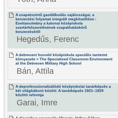
A csapatszintű gazdálkodás sajátosságai, a
beszerzési folyamat integrált megközelítése :
Esettanulmány a katonai középiskola
szertárfelszerelésének csapathatáskörű
beszerzéséről
Hegedűs, Ferenc
A debreceni honvéd középiskola speciális tantermi
környezete = The Specialised Classroom Environment
at the Debrecen Military High School
Bán, Attila
A deprofesszionalizálódó középiskolai tanárképzés a
két világháború között: A tanárképzés 1921–1929
közötti reformja
Garai, Imre
A dinamikus egyensúly állapota. Velkey Gábor: