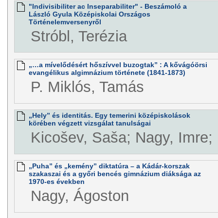
"Indivisibiliter ac Inseparabiliter" - Beszámoló a
László Gyula Középiskolai Országos
Történelemversenyről
Stróbl, Terézia
„…a mívelődésért hőszívvel buzogtak” : A kővágóörsi
evangélikus algimnázium története (1841-1873)
P. Miklós, Tamás
„Hely” és identitás. Egy temerini középiskolások
körében végzett vizsgálat tanulságai
Kicošev, Saša; Nagy, Imre; 
„Puha” és „kemény” diktatúra – a Kádár-korszak
szakaszai és a győri bencés gimnázium diáksága az
1970-es években
Nagy, Ágoston