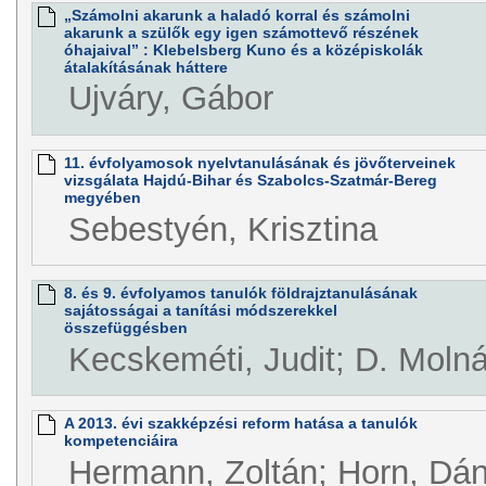
„Számolni akarunk a haladó korral és számolni
akarunk a szülők egy igen számottevő részének
óhajaival” : Klebelsberg Kuno és a középiskolák
átalakításának háttere
Ujváry, Gábor
11. évfolyamosok nyelvtanulásának és jövőterveinek
vizsgálata Hajdú-Bihar és Szabolcs-Szatmár-Bereg
megyében
Sebestyén, Krisztina
8. és 9. évfolyamos tanulók földrajztanulásának
sajátosságai a tanítási módszerekkel
összefüggésben
Kecskeméti, Judit; D. Molná
A 2013. évi szakképzési reform hatása a tanulók
kompetenciáira
Hermann, Zoltán; Horn, Dáni