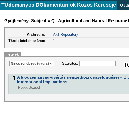
TUdományos DOkumentumok Közös Keresője
OJS
Gyűjtemény: Subject = Q - Agricultural and Natural Resourc
Archívum:
AKI Repository
Tárolt tételek száma:
1
Tételek
Szűkítés:
A bioüzemanyag-gyártás nemzetközi összefüggései = Bio
International Implications
Popp, József