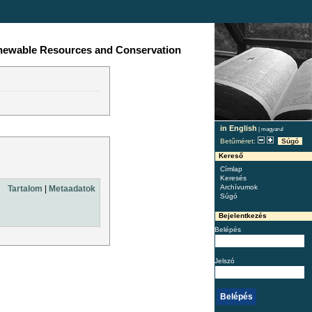
enewable Resources and Conservation
in English
|
magyarul
Betűméret:
Súgó
Kereső
Címlap
Keresés
Archívumok
Tartalom
|
Metaadatok
Súgó
Bejelentkezés
Belépés
Jelszó