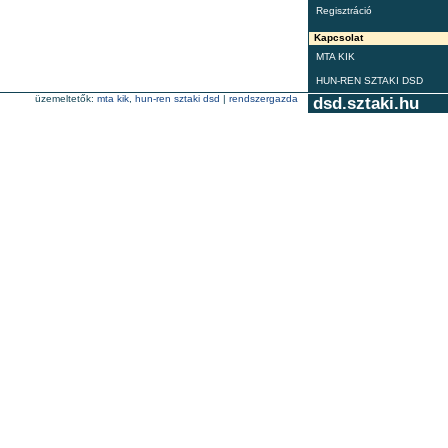
Regisztráció
Kapcsolat
MTA KIK
HUN-REN SZTAKI DSD
üzemeltetők:
mta kik
,
hun-ren sztaki dsd
|
rendszergazda
dsd.sztaki.hu