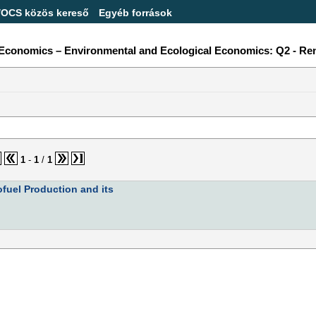
/OCS közös kereső
Egyéb források
e Economics – Environmental and Ecological Economics: Q2 - R
1
-
1
/
1
fuel Production and its