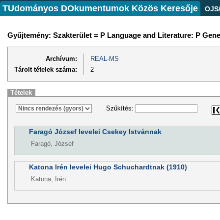
TUdományos DOkumentumok Közös Keresője
OJS
Gyűjtemény: Szakterület = P Language and Literature: P Gener
Archívum:
REAL-MS
Tárolt tételek száma:
2
Tételek
Szűkítés:
Faragó József levelei Csekey Istvánnak
Faragó, József
Katona Irén levelei Hugo Schuchardtnak (1910)
Katona, Irén