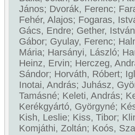
János; Dvorák, Ferenc; Far
Fehér, Alajos; Fogaras, Istv
Gács, Endre; Gether, István
Gábor; Gyulay, Ferenc; Halm
Mária; Harsányi, László; Ha
Heinz, Ervin; Herczeg, And
Sándor; Horváth, Róbert; Igl
Inotai, András; Juhász, Gy
Tamásné; Keleti, András; K
Kerékgyártó, Györgyné; Kés
Kish, Leslie; Kiss, Tibor; Kl
Komjáthi, Zoltán; Koós, Sz