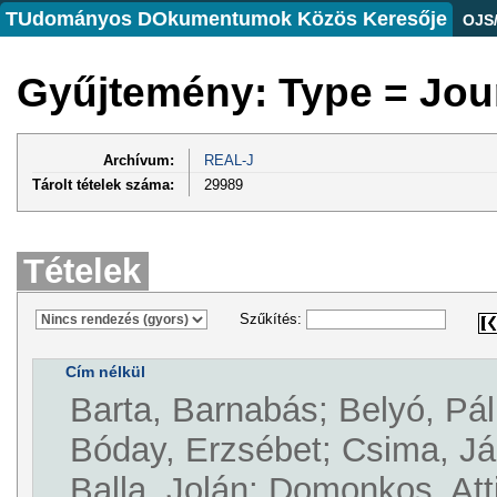
TUdományos DOkumentumok Közös Keresője
OJS
Gyűjtemény: Type = Jou
Archívum:
REAL-J
Tárolt tételek száma:
29989
Tételek
Szűkítés:
Cím nélkül
Barta, Barnabás; Belyó, Pál
Bóday, Erzsébet; Csima, J
Balla, Jolán; Domonkos, Att