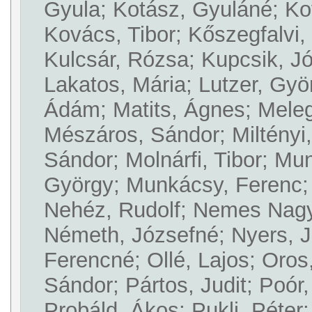
Gyula; Kotász, Gyuláné; Ko
Kovács, Tibor; Kőszegfalvi,
Kulcsár, Rózsa; Kupcsik, Jó
Lakatos, Mária; Lutzer, Gyö
Ádám; Matits, Ágnes; Meleg
Mészáros, Sándor; Miltényi,
Sándor; Molnárfi, Tibor; Mu
György; Munkácsy, Ferenc; 
Nehéz, Rudolf; Nemes Nagy
Németh, Józsefné; Nyers, Jó
Ferencné; Ollé, Lajos; Oros,
Sándor; Pártos, Judit; Poór,
Probáld, Ákos; Pukli, Péter;