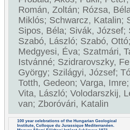
Román, Zoltán; Rózsa, Béla
Miklós; Schwarcz, Katalin; 
Sipos, Béla; Sivák, József;
Szabó, László; Szabó, Ott
Medgyesi, Éva; Szatmári, 
Istvánné; Szidrarovszky, Fer
György; Szilágyi, József; T
Totth, Gedeon; Varga, Imre;
Vita, László; Volodarszkij, L
van; Zboróvári, Katalin
100 year celebrations of the Hungarian Geological
Institute, Colloque du Jurassique Mediterranéen.