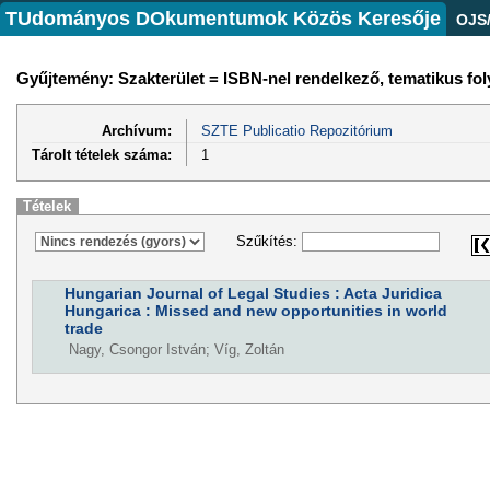
TUdományos DOkumentumok Közös Keresője
OJS
Gyűjtemény: Szakterület = ISBN-nel rendelkező, tematikus fo
Archívum:
SZTE Publicatio Repozitórium
Tárolt tételek száma:
1
Tételek
Szűkítés:
Hungarian Journal of Legal Studies : Acta Juridica
Hungarica : Missed and new opportunities in world
trade
Nagy, Csongor István; Víg, Zoltán