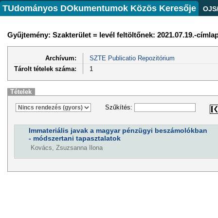
TUdományos DOkumentumok Közös Keresője
OJS
Gyűjtemény: Szakterület = levél feltöltőnek: 2021.07.19.-cím
Archívum:
SZTE Publicatio Repozitórium
Tárolt tételek száma:
1
Tételek
Szűkítés:
Immateriális javak a magyar pénzügyi beszámolókban
- módszertani tapasztalatok
Kovács, Zsuzsanna Ilona