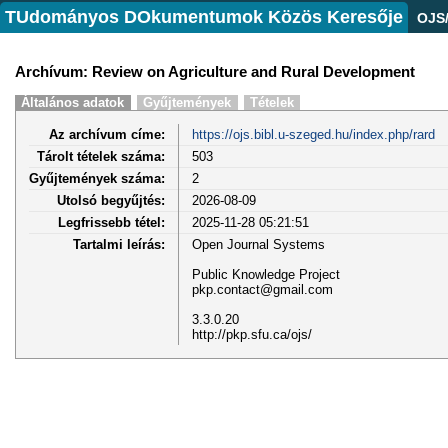
TUdományos DOkumentumok Közös Keresője
OJS
Archívum: Review on Agriculture and Rural Development
Általános adatok
Gyűjtemények
Tételek
Az archívum címe:
https://ojs.bibl.u-szeged.hu/index.php/rard
Tárolt tételek száma:
503
Gyűjtemények száma:
2
Utolsó begyűjtés:
2026-08-09
Legfrissebb tétel:
2025-11-28 05:21:51
Tartalmi leírás:
Open Journal Systems
Public Knowledge Project
pkp.contact@gmail.com
3.3.0.20
http://pkp.sfu.ca/ojs/