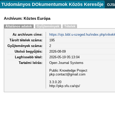
TUdományos DOkumentumok Közös Keresője
OJS
Archívum: Köztes Európa
Általános adatok
Gyűjtemények
Tételek
Az archívum címe:
https://ojs.bibl.u-szeged.hu/index.php/vikek
Tárolt tételek száma:
195
Gyűjtemények száma:
2
Utolsó begyűjtés:
2026-08-09
Legfrissebb tétel:
2026-05-19 05:13:04
Tartalmi leírás:
Open Journal Systems
Public Knowledge Project
pkp.contact@gmail.com
3.3.0.20
http://pkp.sfu.ca/ojs/